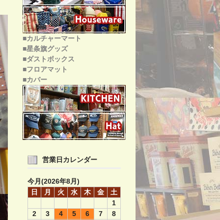
■カルチャーマート
■星条旗グッズ
■ダストボックス
■フロアマット
■カバー
営業日カレンダー
今月(2026年8月)
日
月
火
水
木
金
土
1
2
3
4
5
6
7
8