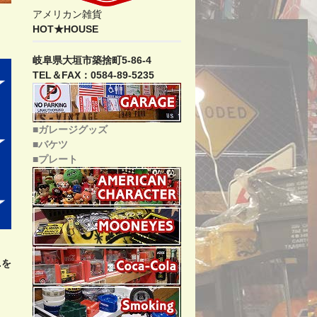
アメリカン雑貨
HOT★HOUSE
岐阜県大垣市築捨町5-86-4
TEL＆FAX：0584-89-5235
■ガレージグッズ
■バケツ
■プレート
.を